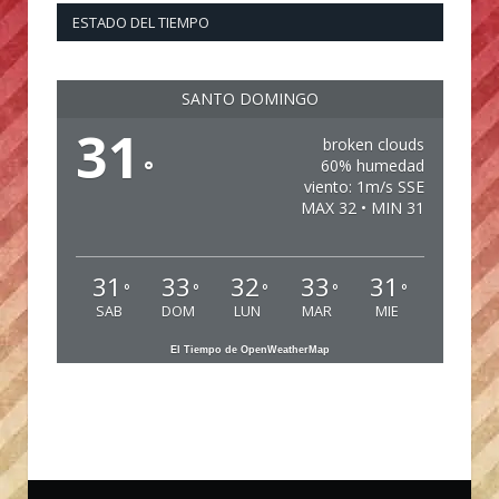
ESTADO DEL TIEMPO
SANTO DOMINGO
31
broken clouds
°
60% humedad
viento: 1m/s SSE
MAX 32 • MIN 31
31
33
32
33
31
°
°
°
°
°
SAB
DOM
LUN
MAR
MIE
El Tiempo de OpenWeatherMap