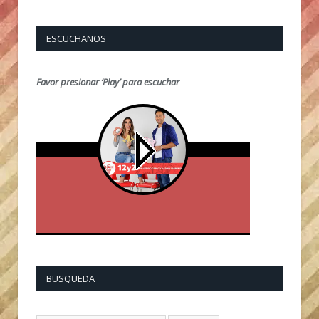
ESCUCHANOS
Favor presionar ‘Play’ para escuchar
BUSQUEDA