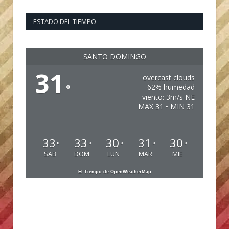
ESTADO DEL TIEMPO
SANTO DOMINGO
31
overcast clouds
°
62% humedad
viento: 3m/s NE
MAX 31 • MIN 31
33
33
30
31
30
°
°
°
°
°
SAB
DOM
LUN
MAR
MIE
El Tiempo de OpenWeatherMap