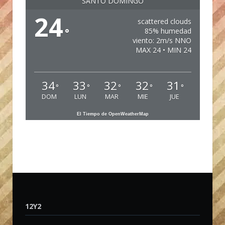
SANTO DOMINGO
24
scattered clouds
°
85% humedad
viento: 2m/s NNO
MAX 24 • MIN 24
34
33
32
32
31
°
°
°
°
°
DOM
LUN
MAR
MIE
JUE
El Tiempo de OpenWeatherMap
12Y2