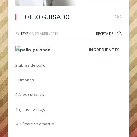
POLLO GUISADO
0
BY
12Y2
ON
23 ABRIL, 2012
RECETA DEL DÍA
INGREDIENTES
2 Libras de pollo
3 Limones
2 Ajíes cubanela
1 ají morron rojo
½ Ají morron amarillo