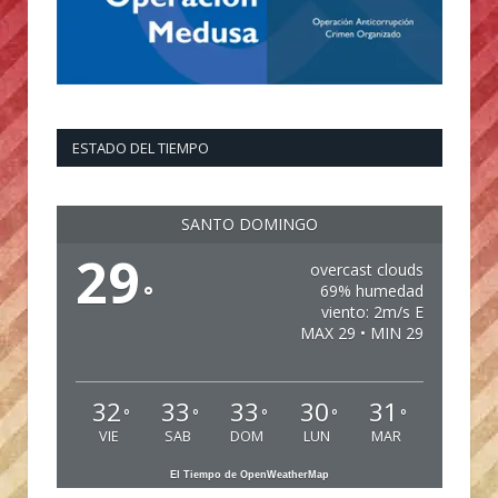
ESTADO DEL TIEMPO
SANTO DOMINGO
29
overcast clouds
°
69% humedad
viento: 2m/s E
MAX 29 • MIN 29
32
33
33
30
31
°
°
°
°
°
VIE
SAB
DOM
LUN
MAR
El Tiempo de OpenWeatherMap