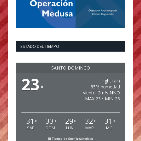
ESTADO DEL TIEMPO
SANTO DOMINGO
23
light rain
°
85% humedad
viento: 2m/s NNO
MAX 23 • MIN 23
31
33
29
32
31
°
°
°
°
°
SAB
DOM
LUN
MAR
MIE
El Tiempo de OpenWeatherMap