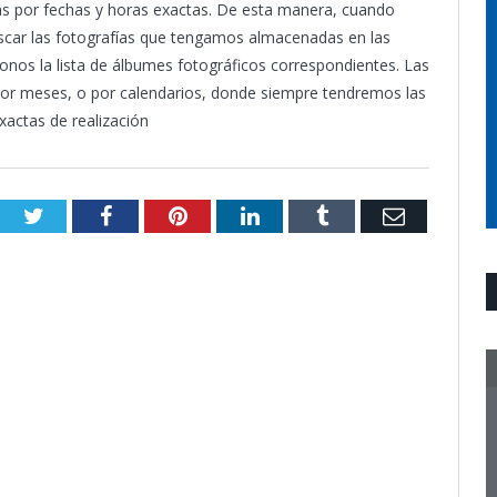
as por fechas y horas exactas. De esta manera, cuando
uscar las fotografías que tengamos almacenadas en las
onos la lista de álbumes fotográficos correspondientes. Las
por meses, o por calendarios, donde siempre tendremos las
xactas de realización
Twitter
Facebook
Pinterest
LinkedIn
Tumblr
Email