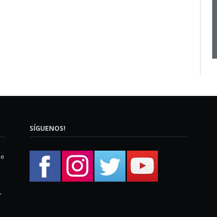
SÍGUENOS!
ue
,