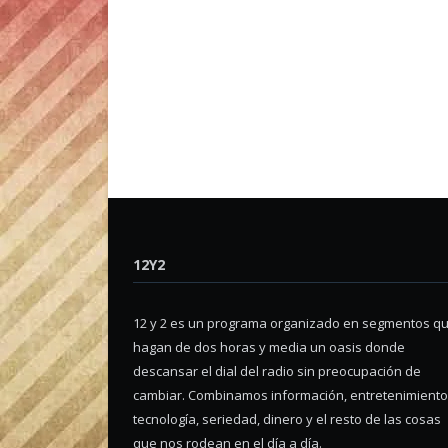
12Y2
12 y 2 es un programa organizado en segmentos q
hagan de dos horas y media un oasis donde
descansar el dial del radio sin preocupación de
cambiar. Combinamos información, entretenimiento
tecnología, seriedad, dinero y el resto de las cosas
que nos rodean en el día a día.