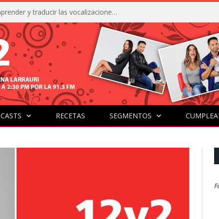
La IA está acercándonos a comprender y traducir las vocalizaciones y comportamientos de nuestras mascotas
CASTS
RECETAS
SEGMENTOS
CUMPLEA
F