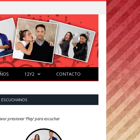
ÑOS
12Y2
CONTACTO
ESCUCHANOS
avor presionar ‘Play’ para escuchar