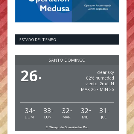
ESTADO DEL TIEMPO
SANTO DOMINGO
26
clear sky
°
82% humedad
viento: 2m/s N
MAX 26 • MIN 26
34
33
32
32
31
°
°
°
°
°
DOM
LUN
MAR
MIE
JUE
El Tiempo de OpenWeatherMap