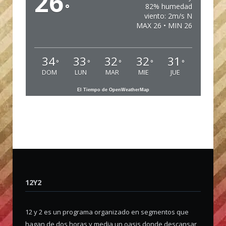
26
°
82% humedad
viento: 2m/s N
MAX 26 • MIN 26
34
33
32
32
31
°
°
°
°
°
DOM
LUN
MAR
MIE
JUE
El Tiempo de OpenWeatherMap
12Y2
12 y 2 es un programa organizado en segmentos que
hagan de dos horas y media un oasis donde descansar