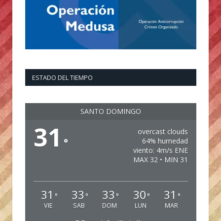
ESTADO DEL TIEMPO
SANTO DOMINGO
31
overcast clouds
°
64% humedad
viento: 4m/s ENE
MAX 32 • MIN 31
31
33
33
30
31
°
°
°
°
°
VIE
SAB
DOM
LUN
MAR