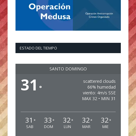
ESTADO DEL TIEMPO
SANTO DOMINGO
31
scattered clouds
°
66% humedad
viento: 4m/s SSE
MAX 32 • MIN 31
31
33
32
32
32
°
°
°
°
°
SAB
DOM
LUN
MAR
MIE