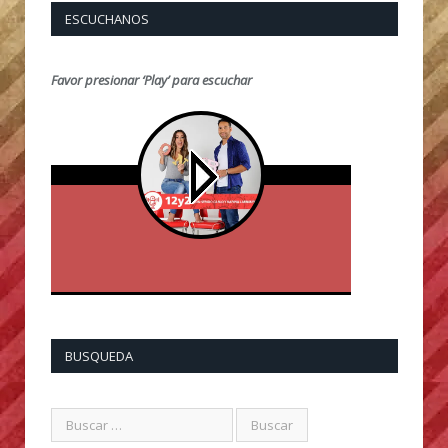
ESCUCHANOS
Favor presionar ‘Play’ para escuchar
BUSQUEDA