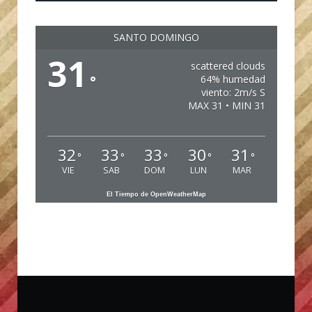
SANTO DOMINGO
31
scattered clouds
°
64% humedad
viento: 2m/s S
MAX 31 • MIN 31
32
33
33
30
31
°
°
°
°
°
VIE
SAB
DOM
LUN
MAR
El Tiempo de OpenWeatherMap