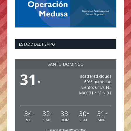
ESTADO DEL TIEMPO
SANTO DOMINGO
31
scattered clouds
°
69% humedad
viento: 6m/s NE
MAX 31 • MIN 31
34
32
33
30
31
°
°
°
°
°
VIE
SAB
DOM
LUN
MAR
El Tiempo de OpenWeatherMap