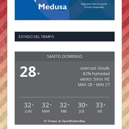
ESTADO DEL TIEMPO
SANTO DOMINGO
28
overcast clouds
°
82% humedad
viento: 5m/s NE
MAX 28 • MIN 27
32
32
32
30
33
°
°
°
°
°
LUN
MAR
MIE
JUE
VIE
El Tiempo de OpenWeatherMap