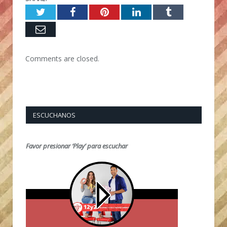
Twitter
Facebook
Pinterest
LinkedIn
Tumblr
Email
Comments are closed.
ESCUCHANOS
Favor presionar ‘Play’ para escuchar