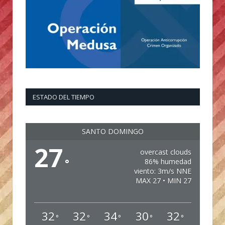
ESTADO DEL TIEMPO
SANTO DOMINGO
27
overcast clouds
°
86% humedad
viento: 3m/s NNE
MAX 27 • MIN 27
32
32
34
30
32
°
°
°
°
°