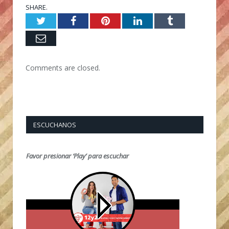
SHARE.
Twitter
Facebook
Pinterest
LinkedIn
Tumblr
Email
Comments are closed.
ESCUCHANOS
Favor presionar ‘Play’ para escuchar