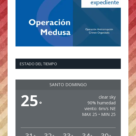
ESTADO DEL TIEMPO
SANTO DOMINGO
25
clear sky
°
90% humedad
viento: 6m/s NE
MAX 25 • MIN 25
31
32
33
34
30