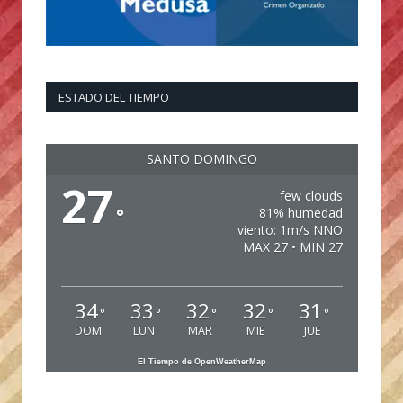
ESTADO DEL TIEMPO
SANTO DOMINGO
27
few clouds
°
81% humedad
viento: 1m/s NNO
MAX 27 • MIN 27
34
33
32
32
31
°
°
°
°
°
DOM
LUN
MAR
MIE
JUE
El Tiempo de OpenWeatherMap