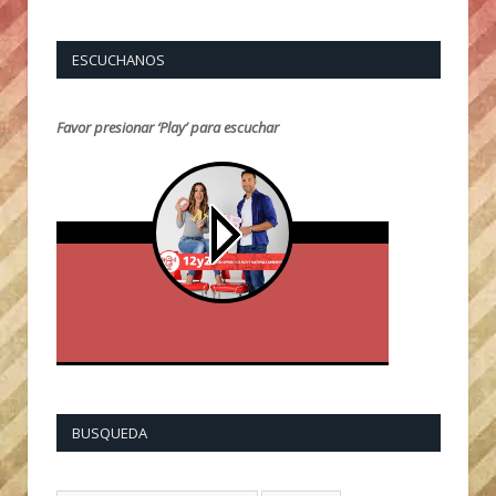
ESCUCHANOS
Favor presionar ‘Play’ para escuchar
BUSQUEDA