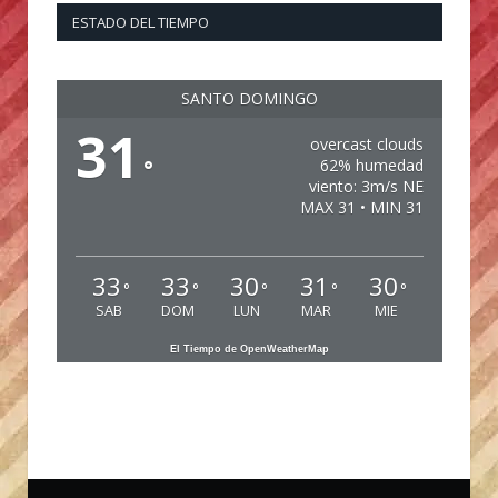
ESTADO DEL TIEMPO
SANTO DOMINGO
31
overcast clouds
°
62% humedad
viento: 3m/s NE
MAX 31 • MIN 31
33
33
30
31
30
°
°
°
°
°
SAB
DOM
LUN
MAR
MIE
El Tiempo de OpenWeatherMap