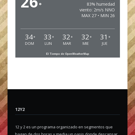
26
°
83% humedad
viento: 2m/s NNO
MAX 27 • MIN 26
34
33
32
32
31
°
°
°
°
°
DOM
LUN
MAR
MIE
JUE
El Tiempo de OpenWeatherMap
12Y2
12 y 2 es un programa organizado en segmentos que
hagan de dos horas y media un oasis donde descansar