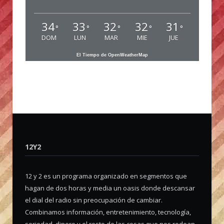
34
33
32
32
31
°
°
°
°
°
DOM
LUN
MAR
MIE
JUE
El Tiempo de OpenWeatherMap
12Y2
12 y 2 es un programa organizado en segmentos que
hagan de dos horas y media un oasis donde descansar
el dial del radio sin preocupación de cambiar.
Combinamos información, entretenimiento, tecnología,
seriedad, dinero y el resto de las cosas que nos rodean