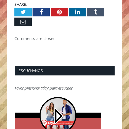
SHARE.
Twitter
Facebook
Pinterest
LinkedIn
Tumblr
Email
Comments are closed.
ESCUCHANOS
Favor presionar ‘Play’ para escuchar