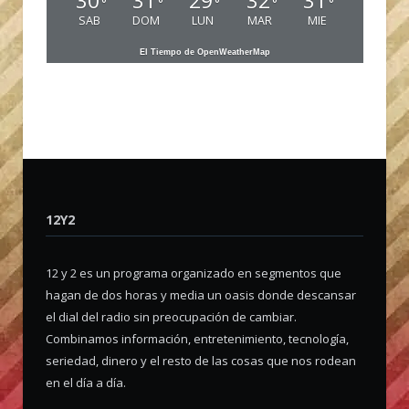
30
31
29
32
31
°
°
°
°
°
SAB
DOM
LUN
MAR
MIE
El Tiempo de OpenWeatherMap
12Y2
12 y 2 es un programa organizado en segmentos que
hagan de dos horas y media un oasis donde descansar
el dial del radio sin preocupación de cambiar.
Combinamos información, entretenimiento, tecnología,
seriedad, dinero y el resto de las cosas que nos rodean
en el día a día.