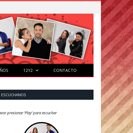
ÑOS
12Y2
CONTACTO
ESCUCHANOS
avor presionar ‘Play’ para escuchar