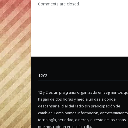
Comments are closed.
12Y2
12 y 2 es un programa organizado en segmentos q
hagan de dos horas y media un oasis donde
descansar el dial del radio sin preocupación de
cambiar. Combinamos información, entretenimiento
tecnología, seriedad, dinero y el resto de las cosas
que nos rodean en el día a día.