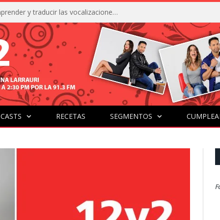
La IA está acercándonos a comprender y traducir las vocalizaciones y comportamientos de nuestras mascotas
CASTS
RECETAS
SEGMENTOS
CUMPLEA
F