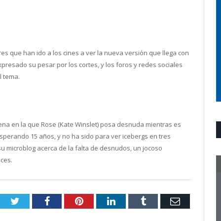
s que han ido a los cines a ver la nueva versión que llega con
presado su pesar por los cortes, y los foros y redes sociales
l tema.
scena en la que Rose (Kate Winslet) posa desnuda mientras es
esperando 15 años, y no ha sido para ver icebergs en tres
u microblog acerca de la falta de desnudos, un jocoso
ces.
Twitter
Facebook
Pinterest
LinkedIn
Tumblr
Email