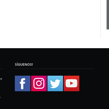
SÍGUENOS!
ue
,