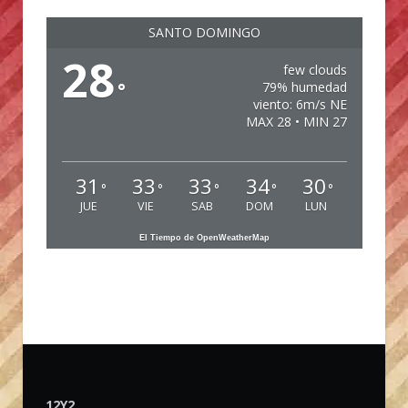
SANTO DOMINGO
28
few clouds
°
79% humedad
viento: 6m/s NE
MAX 28 • MIN 27
31
33
33
34
30
°
°
°
°
°
JUE
VIE
SAB
DOM
LUN
El Tiempo de OpenWeatherMap
12Y2