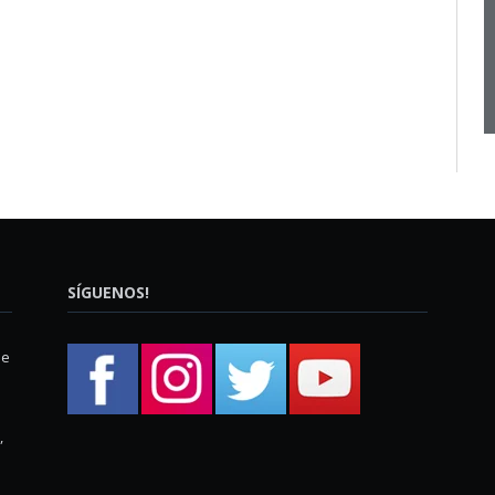
SÍGUENOS!
ue
,