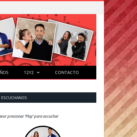
ÑOS
12Y2
CONTACTO
ESCUCHANOS
avor presionar ‘Play’ para escuchar