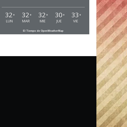
32
32
32
30
33
°
°
°
°
°
LUN
MAR
MIE
JUE
VIE
El Tiempo de OpenWeatherMap