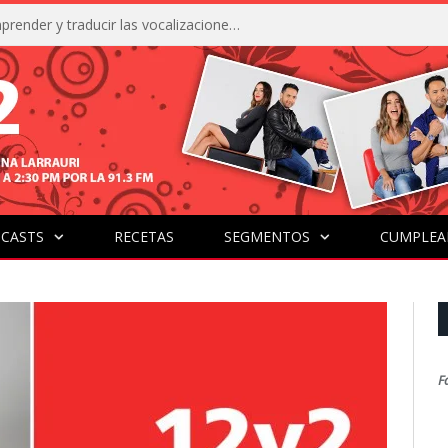
La IA está acercándonos a comprender y traducir las vocalizaciones y comportamientos de nuestras mascotas
CASTS
RECETAS
SEGMENTOS
CUMPLEA
F