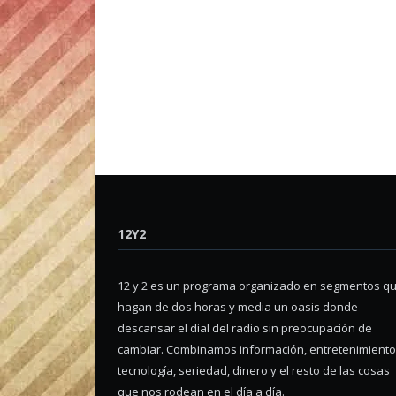
12Y2
12 y 2 es un programa organizado en segmentos q
hagan de dos horas y media un oasis donde
descansar el dial del radio sin preocupación de
cambiar. Combinamos información, entretenimiento
tecnología, seriedad, dinero y el resto de las cosas
que nos rodean en el día a día.