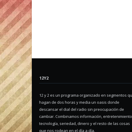
12Y2
12 y 2 es un programa organizado en segmentos q
hagan de dos horas y media un oasis donde
descansar el dial del radio sin preocupación de
cambiar. Combinamos información, entretenimiento
tecnología, seriedad, dinero y el resto de las cosas
que nos rodean en el día a día.