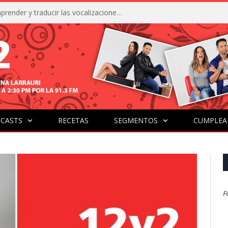
La IA está acercándonos a comprender y traducir las vocalizaciones y comportamientos de nuestras mascotas
CASTS
RECETAS
SEGMENTOS
CUMPLEA
F