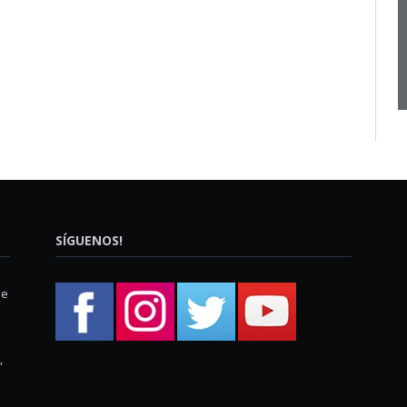
SÍGUENOS!
ue
,