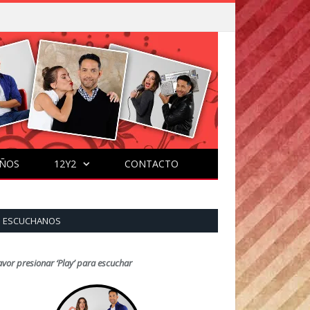
ÑOS
12Y2
CONTACTO
ESCUCHANOS
avor presionar ‘Play’ para escuchar