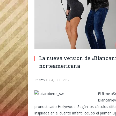
La nueva version de «Blancani
norteamericana
BY
12Y2
ON
4 JUNIO, 2012
El filme «
Blancaniev
pronosticado Hollywood. Según los cálculos difun
inspirada en el cuento infantil ocupó el primer l