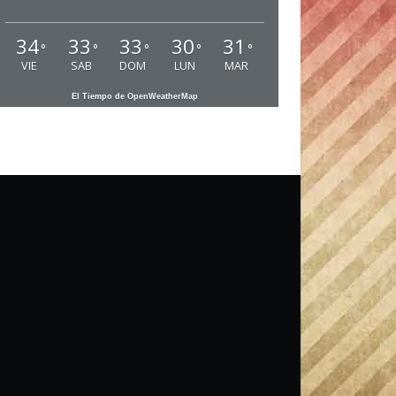
34
33
33
30
31
°
°
°
°
°
VIE
SAB
DOM
LUN
MAR
El Tiempo de OpenWeatherMap