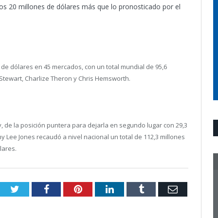
os 20 millones de dólares más que lo pronosticado por el
 de dólares en 45 mercados, con un total mundial de 95,6
 Stewart, Charlize Theron y Chris Hemsworth.
 de la posición puntera para dejarla en segundo lugar con 29,3
my Lee Jones recaudó a nivel nacional un total de 112,3 millones
lares.
Twitter
Facebook
Pinterest
LinkedIn
Tumblr
Email