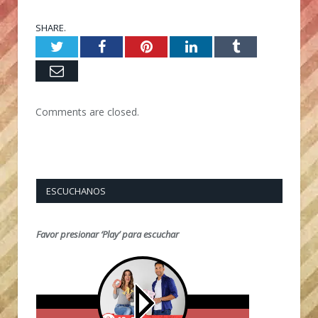
SHARE.
Twitter
Facebook
Pinterest
LinkedIn
Tumblr
Email
Comments are closed.
ESCUCHANOS
Favor presionar ‘Play’ para escuchar