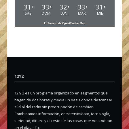
31
33
32
33
31
°
°
°
°
°
SAB
DOM
LUN
MAR
MIE
El Tiempo de OpenWeatherMap
12Y2
12 y 2 es un programa organizado en segmentos que
hagan de dos horas y media un oasis donde descansar
el dial del radio sin preocupación de cambiar.
Combinamos información, entretenimiento, tecnología,
seriedad, dinero y el resto de las cosas que nos rodean
en el día a día.