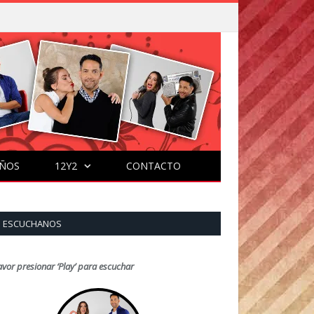
ÑOS
12Y2
CONTACTO
ESCUCHANOS
avor presionar ‘Play’ para escuchar