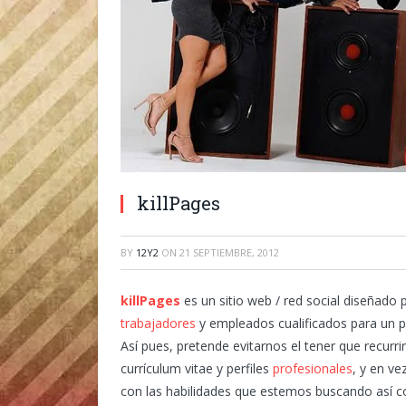
killPages
BY
12Y2
ON
21 SEPTIEMBRE, 2012
killPages
es un sitio web / red social diseñado
trabajadores
y empleados cualificados para un pu
Así pues, pretende evitarnos el tener que recurri
currículum vitae y perfiles
profesionales
, y en ve
con las habilidades que estemos buscando así 