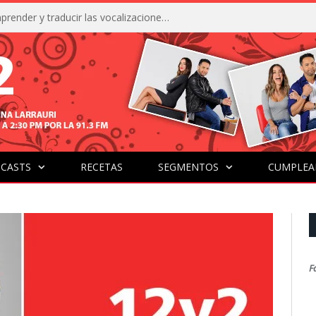
La IA está acercándonos a comprender y traducir las vocalizaciones y comportamientos de nuestras mascotas
CASTS
RECETAS
SEGMENTOS
CUMPLEA
F