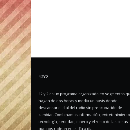
12Y2
12 y 2 es un programa organizado en segmentos q
hagan de dos horas y media un oasis donde
descansar el dial del radio sin preocupación de
cambiar. Combinamos información, entretenimiento
tecnología, seriedad, dinero y el resto de las cosas
que nos rodean en el día a día.