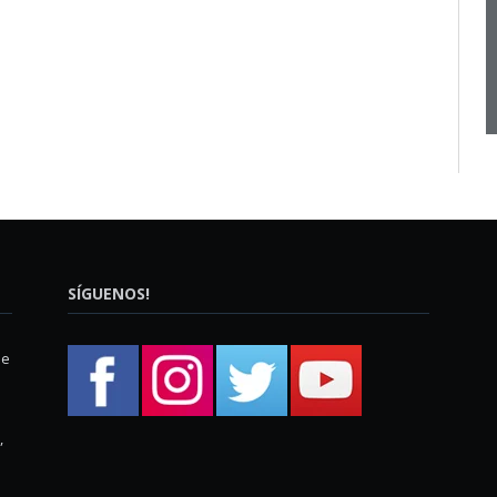
SÍGUENOS!
ue
,