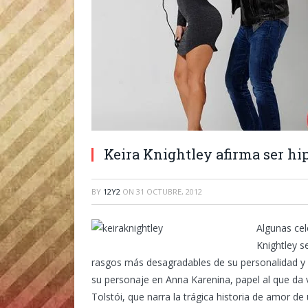
Keira Knightley afirma ser hi
BY
12Y2
ON
31 OCTUBRE, 2012
Algunas cel
Knightley s
rasgos más desagradables de su personalidad y
su personaje en Anna Karenina, papel al que da 
Tolstói, que narra la trágica historia de amor d