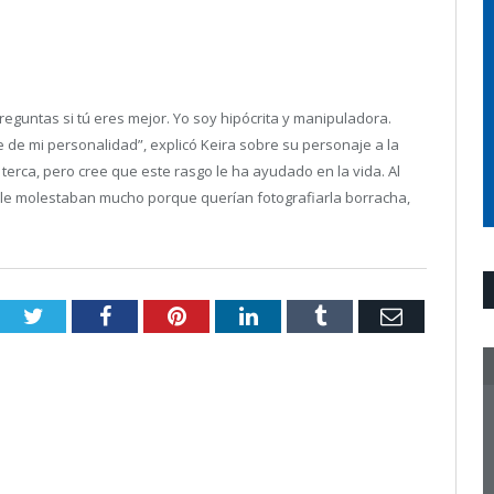
eguntas si tú eres mejor. Yo soy hipócrita y manipuladora.
de mi personalidad”, explicó Keira sobre su personaje a la
erca, pero cree que este rasgo le ha ayudado en la vida. Al
i le molestaban mucho porque querían fotografiarla borracha,
Twitter
Facebook
Pinterest
LinkedIn
Tumblr
Email