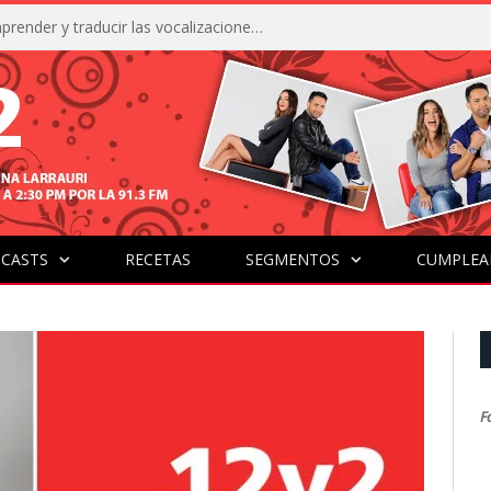
La IA está acercándonos a comprender y traducir las vocalizaciones y comportamientos de nuestras mascotas
CASTS
RECETAS
SEGMENTOS
CUMPLEA
F