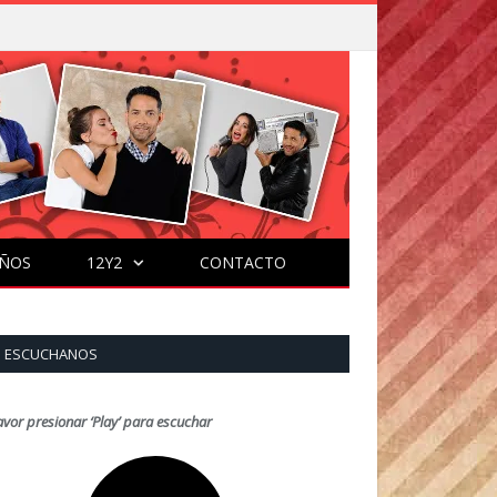
ÑOS
12Y2
CONTACTO
ESCUCHANOS
avor presionar ‘Play’ para escuchar