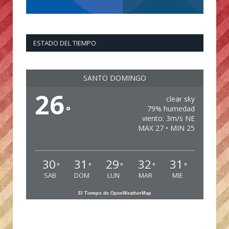
ESTADO DEL TIEMPO
SANTO DOMINGO
26
clear sky
°
79% humedad
viento: 3m/s NE
MAX 27 • MIN 25
30
31
29
32
31
°
°
°
°
°
SAB
DOM
LUN
MAR
MIE
El Tiempo de OpenWeatherMap