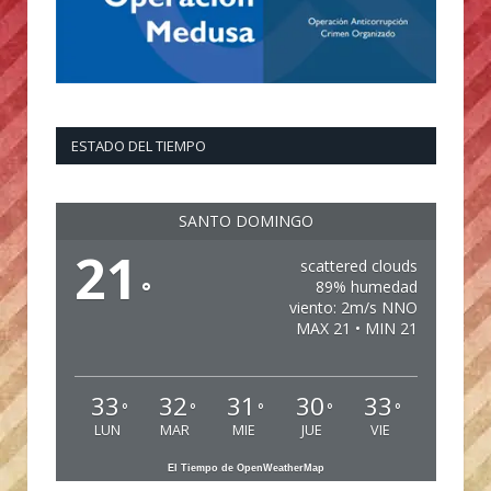
ESTADO DEL TIEMPO
SANTO DOMINGO
21
scattered clouds
°
89% humedad
viento: 2m/s NNO
MAX 21 • MIN 21
33
32
31
30
33
°
°
°
°
°
LUN
MAR
MIE
JUE
VIE
El Tiempo de OpenWeatherMap