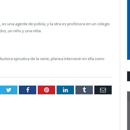
 es una agente de policía, y la otra es profesora en un colegio
dos, un niño y una niña.
uctora ejecutiva de la serie, planea intervenir en ella como
Twitter
Facebook
Pinterest
LinkedIn
Tumblr
Email