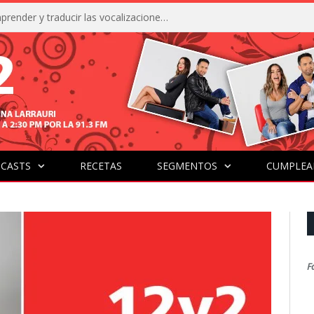
La IA está acercándonos a comprender y traducir las vocalizaciones y comportamientos de nuestras mascotas
CASTS
RECETAS
SEGMENTOS
CUMPLEA
F