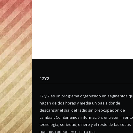
12Y2
12 y 2 es un programa organizado en segmentos q
hagan de dos horas y media un oasis donde
descansar el dial del radio sin preocupación de
cambiar. Combinamos información, entretenimiento
tecnología, seriedad, dinero y el resto de las cosas
que nos rodean en el día a día.