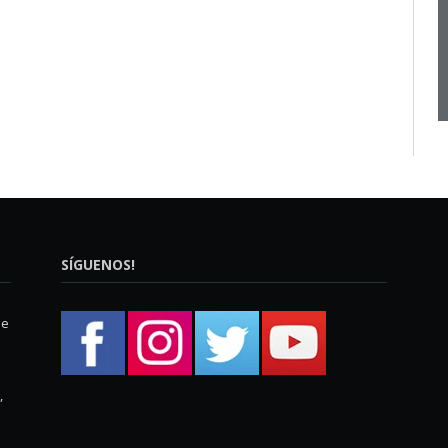
SÍGUENOS!
ue
,