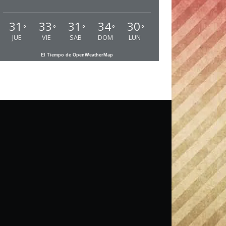
31
33
31
34
30
°
°
°
°
°
JUE
VIE
SAB
DOM
LUN
El Tiempo de OpenWeatherMap