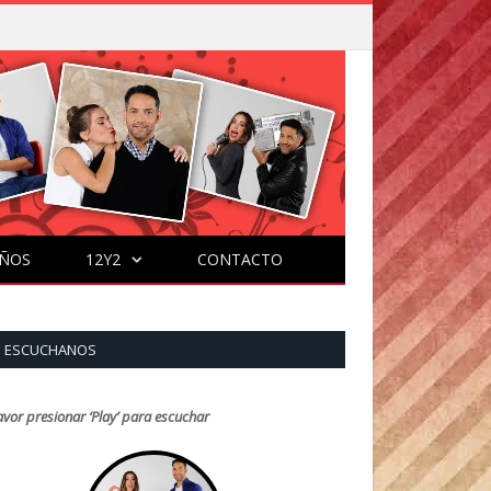
ÑOS
12Y2
CONTACTO
ESCUCHANOS
avor presionar ‘Play’ para escuchar