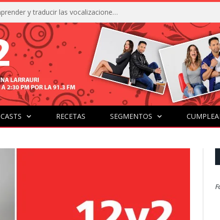
La IA está acercándonos a comprender y traducir las vocalizaciones y comportamientos de nuestras mascotas
CASTS
RECETAS
SEGMENTOS
CUMPLEA
F