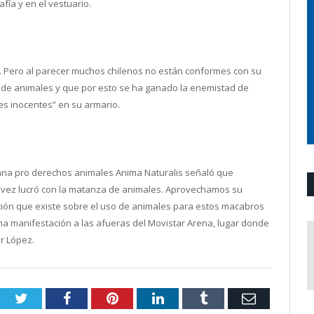
fía y en el vestuario.
… Pero al parecer muchos chilenos no están conformes con su
es de animales y que por esto se ha ganado la enemistad de
s inocentes” en su armario.
icana pro derechos animales Anima Naturalis señaló que
 vez lucró con la matanza de animales. Aprovechamos su
ción que existe sobre el uso de animales para estos macabros
na manifestación a las afueras del Movistar Arena, lugar donde
er López.
Twitter
Facebook
Pinterest
LinkedIn
Tumblr
Email