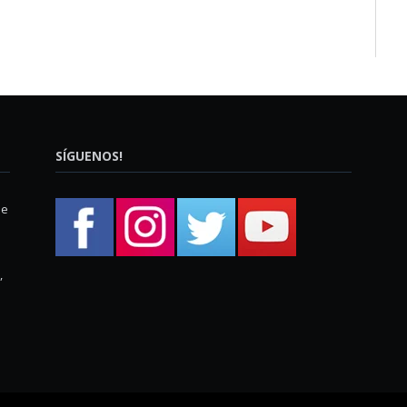
SÍGUENOS!
ue
,