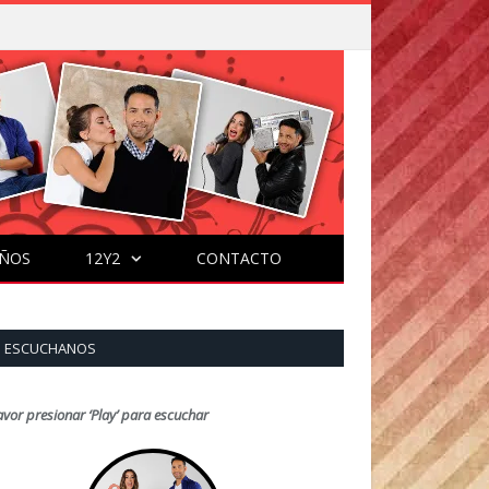
ÑOS
12Y2
CONTACTO
ESCUCHANOS
avor presionar ‘Play’ para escuchar