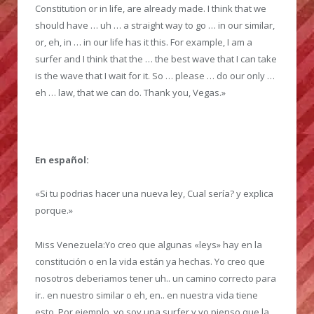
Constitution or in life, are already made. I think that we
should have … uh … a straight way to go … in our similar,
or, eh, in … in our life has it this. For example, I am a
surfer and I think that the … the best wave that I can take
is the wave that I wait for it. So … please … do our only …
eh … law, that we can do. Thank you, Vegas.»
En español:
«Si tu podrias hacer una nueva ley, Cual sería? y explica
porque.»
Miss Venezuela:Yo creo que algunas «leys» hay en la
constitución o en la vida están ya hechas. Yo creo que
nosotros deberiamos tener uh.. un camino correcto para
ir.. en nuestro similar o eh, en.. en nuestra vida tiene
esto. Por ejemplo, yo soy una surfer y yo pienso que la..