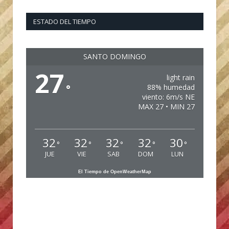
ESTADO DEL TIEMPO
SANTO DOMINGO
27
light rain
°
88% humedad
viento: 6m/s NE
MAX 27 • MIN 27
32
32
32
32
30
°
°
°
°
°
JUE
VIE
SAB
DOM
LUN
El Tiempo de OpenWeatherMap