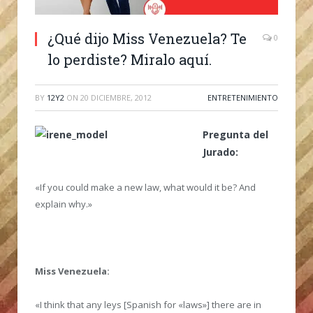
¿Qué dijo Miss Venezuela? Te
0
lo perdiste? Miralo aquí.
BY
12Y2
ON
20 DICIEMBRE, 2012
ENTRETENIMIENTO
Pregunta del
Jurado:
«If you could make a new law, what would it be? And
explain why.»
Miss Venezuela:
«I think that any leys [Spanish for «laws»] there are in