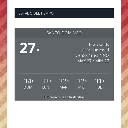
ESTADO DEL TIEMPO
SANTO DOMINGO
27
few clouds
°
81% humedad
viento: 1m/s NNO
MAX 27 • MIN 27
34
33
32
32
31
°
°
°
°
°
DOM
LUN
MAR
MIE
JUE
El Tiempo de OpenWeatherMap