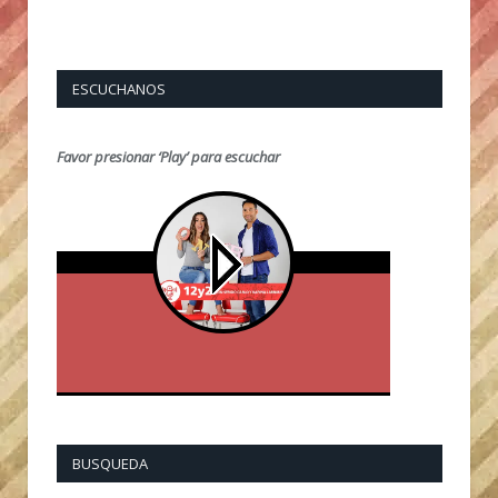
ESCUCHANOS
Favor presionar ‘Play’ para escuchar
BUSQUEDA