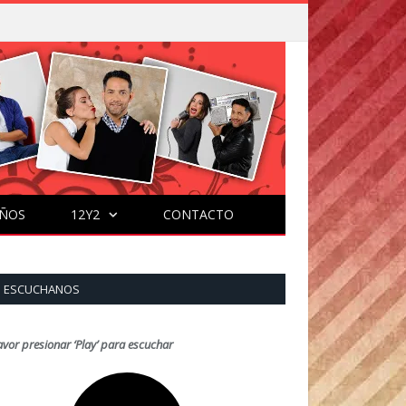
ÑOS
12Y2
CONTACTO
ESCUCHANOS
avor presionar ‘Play’ para escuchar