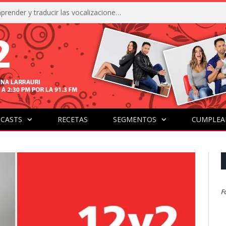
La IA está acercándonos a comprender y traducir las vocalizaciones y comportamientos de nuestras mascotas
CASTS
RECETAS
SEGMENTOS
CUMPLEA
F