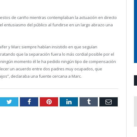
gestos de cariño mientras contemplaban la actuación en directo
 el entusiasmo del público al fundirse en un largo abrazo una
nifer y Marc siempre habían insistido en que seguían
atando que la separación fuera lo más cordial posible por el
n ningún momento él le ha pedido ningún tipo de compensación
tablecer un acuerdo entre dos padres muy ocupados, que
 hijos”, declaraba una fuente cercana a Marc.
Twitter
Facebook
Pinterest
LinkedIn
Tumblr
Email