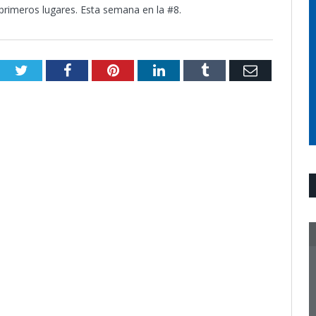
 primeros lugares. Esta semana en la #8.
Twitter
Facebook
Pinterest
LinkedIn
Tumblr
Email