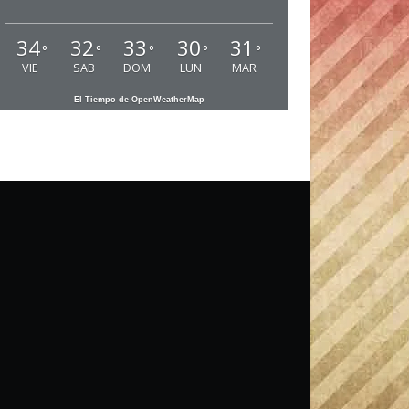
34
32
33
30
31
°
°
°
°
°
VIE
SAB
DOM
LUN
MAR
El Tiempo de OpenWeatherMap