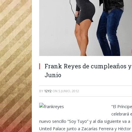
Frank Reyes de cumpleaños y l
Junio
BY
12Y2
ON
5 JUNIO, 2012
“El Prínci
celebrará 
nuevo sencillo “Soy Tuyo” y al día siguiente va a
United Palace junto a Zacarías Ferreira y Hécto