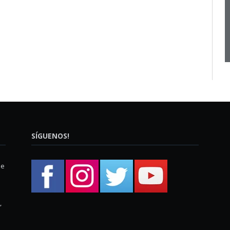
SÍGUENOS!
ue
,