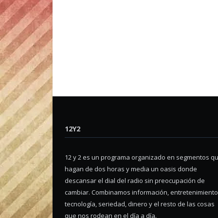
12Y2
12 y 2 es un programa organizado en segmentos q
hagan de dos horas y media un oasis donde
descansar el dial del radio sin preocupación de
cambiar. Combinamos información, entretenimiento
tecnología, seriedad, dinero y el resto de las cosas
que nos rodean en el día a día.