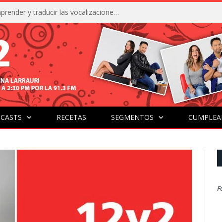
La IA está acercándonos a comprender y traducir las vocalizaciones y comportamientos de nuestras mascotas
CASTS
RECETAS
SEGMENTOS
CUMPLEA
F