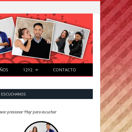
ÑOS
12Y2
CONTACTO
ESCUCHANOS
avor presionar ‘Play’ para escuchar