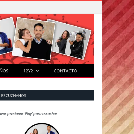
ÑOS
12Y2
CONTACTO
ESCUCHANOS
avor presionar ‘Play’ para escuchar