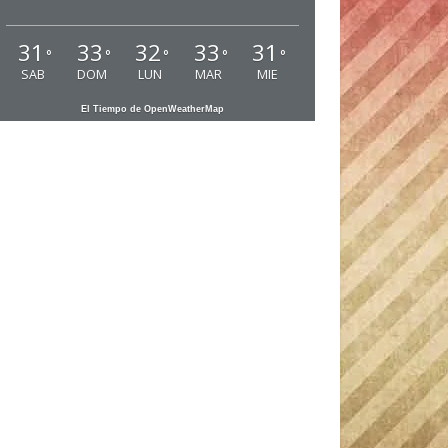
31
33
32
33
31
°
°
°
°
°
SAB
DOM
LUN
MAR
MIE
El Tiempo de OpenWeatherMap