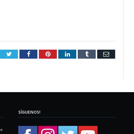
Twitter
Facebook
Pinterest
LinkedIn
Tumblr
Email
SÍGUENOS!
ue