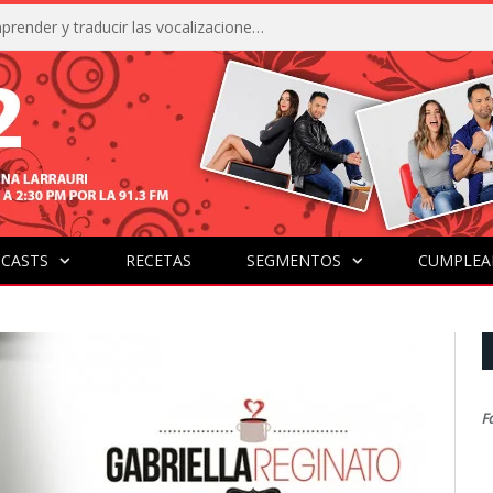
La IA está acercándonos a comprender y traducir las vocalizaciones y comportamientos de nuestras mascotas
CASTS
RECETAS
SEGMENTOS
CUMPLEA
F