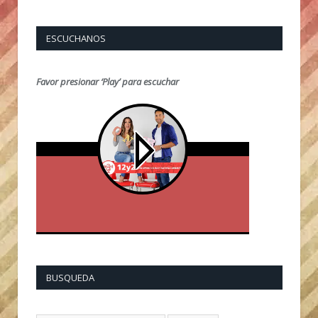
ESCUCHANOS
Favor presionar ‘Play’ para escuchar
BUSQUEDA