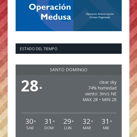
ESTADO DEL TIEMPO
SANTO DOMINGO
28
clear sky
°
74% humedad
viento: 3m/s NE
MAX 28 • MIN 28
30
31
29
32
31
°
°
°
°
°
SAB
DOM
LUN
MAR
MIE