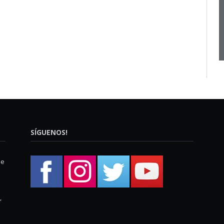
SÍGUENOS!
ue
,