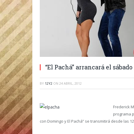
“El Pachá” arrancará el sábado 
BY
12Y2
ON
24 ABRIL, 2012
Frederick 
programa po
con Domingo y El Pachá” se transmitirá desde las 12: