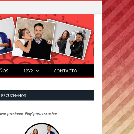
ÑOS
12Y2
CONTACTO
ESCUCHANOS
avor presionar ‘Play’ para escuchar