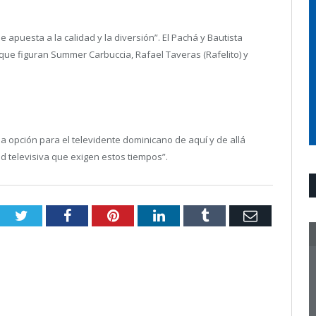
puesta a la calidad y la diversión”. El Pachá y Bautista
que figuran Summer Carbuccia, Rafael Taveras (Rafelito) y
una opción para el televidente dominicano de aquí y de allá
ad televisiva que exigen estos tiempos”.
Twitter
Facebook
Pinterest
LinkedIn
Tumblr
Email