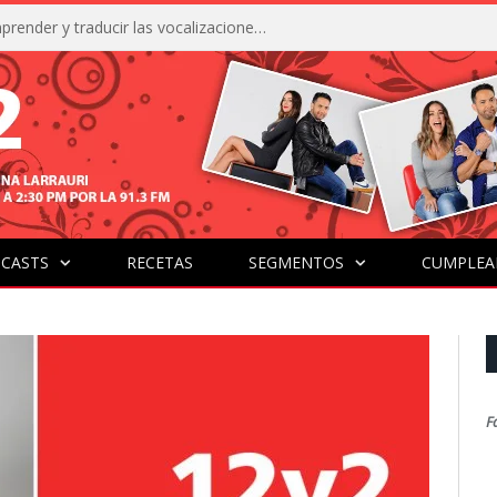
La IA está acercándonos a comprender y traducir las vocalizaciones y comportamientos de nuestras mascotas
CASTS
RECETAS
SEGMENTOS
CUMPLEA
F