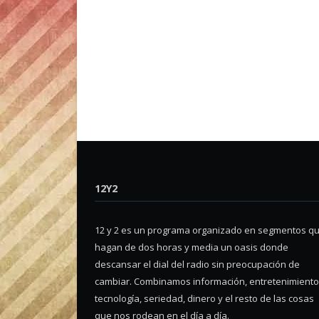
12Y2
12 y 2 es un programa organizado en segmentos q
hagan de dos horas y media un oasis donde
descansar el dial del radio sin preocupación de
cambiar. Combinamos información, entretenimiento
tecnología, seriedad, dinero y el resto de las cosas
que nos rodean en el día a día.