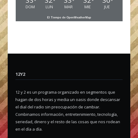
33
32
33
32
30
°
°
°
°
°
DOM
LUN
MAR
MIE
JUE
El Tiempo de OpenWeatherMap
12Y2
12 y 2 es un programa organizado en segmentos que
hagan de dos horas y media un oasis donde descansar
el dial del radio sin preocupación de cambiar.
Combinamos información, entretenimiento, tecnología,
seriedad, dinero y el resto de las cosas que nos rodean
en el día a día.