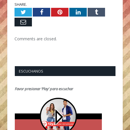
SHARE.
Twitter
Facebook
Pinterest
LinkedIn
Tumblr
Email
Comments are closed.
ESCUCHANOS
Favor presionar ‘Play’ para escuchar