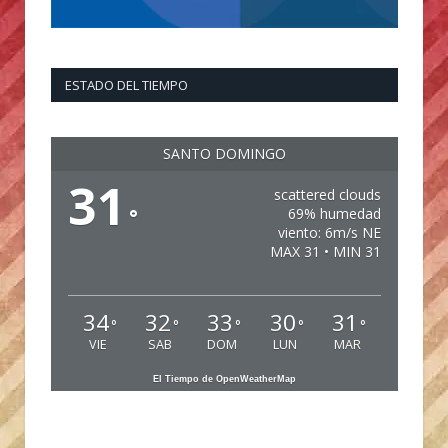
ESTADO DEL TIEMPO
SANTO DOMINGO
31
scattered clouds
°
69% humedad
viento: 6m/s NE
MAX 31 • MIN 31
34
32
33
30
31
°
°
°
°
°
VIE
SAB
DOM
LUN
MAR
El Tiempo de OpenWeatherMap