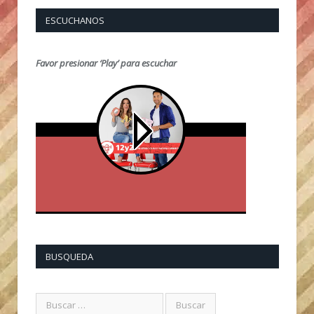
ESCUCHANOS
Favor presionar ‘Play’ para escuchar
BUSQUEDA