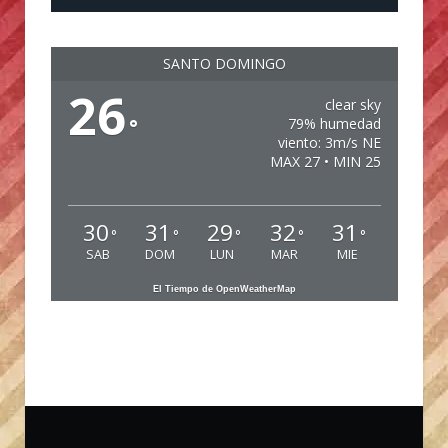
SANTO DOMINGO
26
clear sky
°
79% humedad
viento: 3m/s NE
MAX 27 • MIN 25
30
31
29
32
31
°
°
°
°
°
SAB
DOM
LUN
MAR
MIE
El Tiempo de OpenWeatherMap