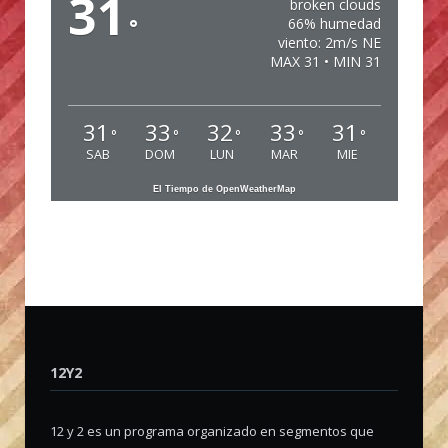
31
broken clouds
°
66% humedad
viento: 2m/s NE
MAX 31 • MIN 31
31
33
32
33
31
°
°
°
°
°
SAB
DOM
LUN
MAR
MIE
El Tiempo de OpenWeatherMap
12Y2
12 y 2 es un programa organizado en segmentos que