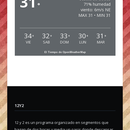
31
°
71% humedad
viento: 6m/s NE
MAX 31 • MIN 31
34
32
33
30
31
°
°
°
°
°
VIE
SAB
DOM
LUN
MAR
El Tiempo de OpenWeatherMap
12Y2
12 y 2 es un programa organizado en segmentos que
hagan de dos horas y media un oasis donde descansar