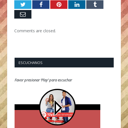
Twitter
Facebook
Pinterest
LinkedIn
Tumblr
Email
Comments are closed.
ESCUCHANOS
Favor presionar ‘Play’ para escuchar