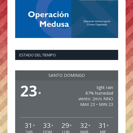
ESTADO DEL TIEMPO
SANTO DOMINGO
23
light rain
°
87% humedad
viento: 2m/s NNO
MAX 23 • MIN 23
31
33
29
32
31
°
°
°
°
°
SAB
DOM
LUN
MAR
MIE