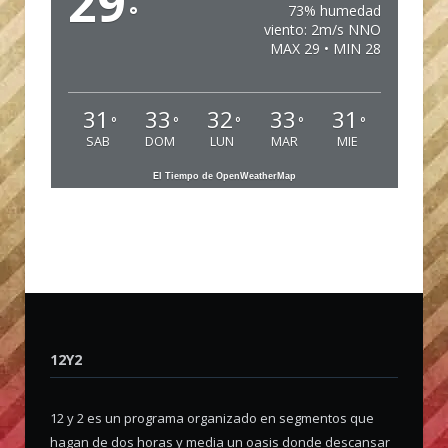
29
°
73% humedad
viento: 2m/s NNO
MAX 29 • MIN 28
31
33
32
33
31
°
°
°
°
°
SAB
DOM
LUN
MAR
MIE
El Tiempo de OpenWeatherMap
12Y2
12 y 2 es un programa organizado en segmentos que
hagan de dos horas y media un oasis donde descansar