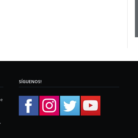
SÍGUENOS!
ue
,