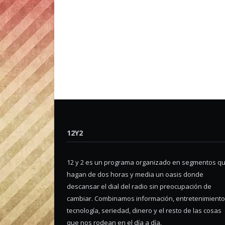
12Y2
12 y 2 es un programa organizado en segmentos q
hagan de dos horas y media un oasis donde
descansar el dial del radio sin preocupación de
cambiar. Combinamos información, entretenimiento
tecnología, seriedad, dinero y el resto de las cosas
que nos rodean en el día a día.