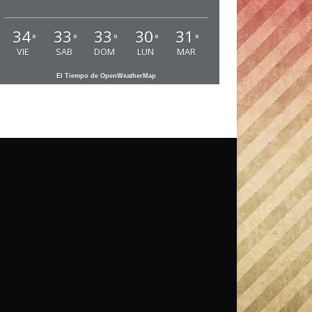
34
33
33
30
31
°
°
°
°
°
VIE
SAB
DOM
LUN
MAR
El Tiempo de OpenWeatherMap