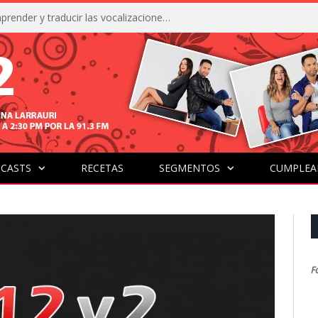
La IA está acercándonos a comprender y traducir las vocalizaciones y comportamientos de nuestras mascotas
CASTS
RECETAS
SEGMENTOS
CUMPLEA
F