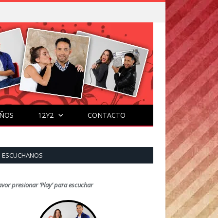
ÑOS
12Y2
CONTACTO
ESCUCHANOS
avor presionar ‘Play’ para escuchar