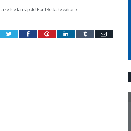
a se fue tan rápido! Hard Rock…te extraño.
Twitter
Facebook
Pinterest
LinkedIn
Tumblr
Email