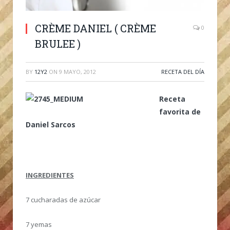
CRÈME DANIEL ( CRÈME
0
BRULEE )
BY
12Y2
ON
9 MAYO, 2012
RECETA DEL DÍA
Receta
favorita de
Daniel Sarcos
INGREDIENTES
7 cucharadas de azúcar
7 yemas