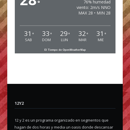
°
76% humedad
viento: 2m/s NNO
MAX 28 • MIN 28
31
33
29
32
31
°
°
°
°
°
SAB
DOM
LUN
MAR
MIE
El Tiempo de OpenWeatherMap
12Y2
12 y 2 es un programa organizado en segmentos que
hagan de dos horas y media un oasis donde descansar