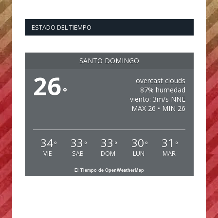
ESTADO DEL TIEMPO
SANTO DOMINGO
26
overcast clouds
°
87% humedad
viento: 3m/s NNE
MAX 26 • MIN 26
34
33
33
30
31
°
°
°
°
°
VIE
SAB
DOM
LUN
MAR
El Tiempo de OpenWeatherMap