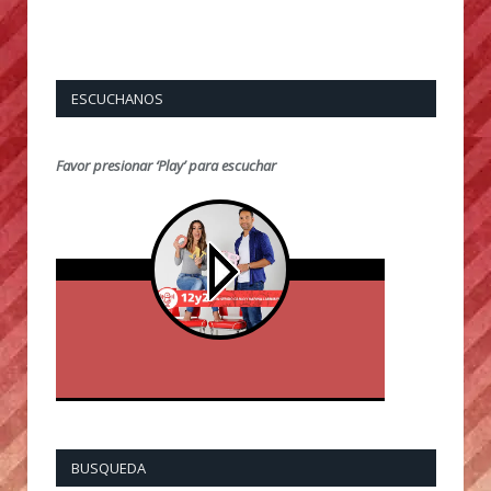
ESCUCHANOS
Favor presionar ‘Play’ para escuchar
BUSQUEDA