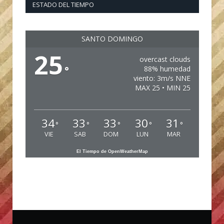
ESTADO DEL TIEMPO
SANTO DOMINGO
25
overcast clouds
°
88% humedad
viento: 3m/s NNE
MAX 25 • MIN 25
34
33
33
30
31
°
°
°
°
°
VIE
SAB
DOM
LUN
MAR
El Tiempo de OpenWeatherMap