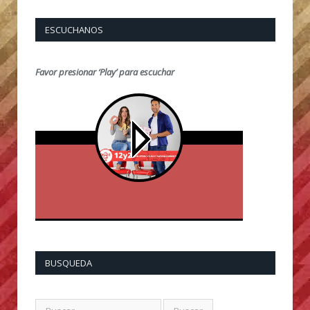
ESCUCHANOS
Favor presionar ‘Play’ para escuchar
BUSQUEDA